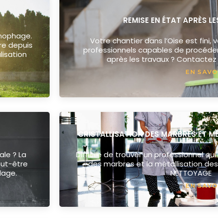
REMISE EN ÉTAT APRÈS L
onophage.
Votre chantier dans l’Oise est fini,
re depuis
professionnels capables de procéder
lisation
après les travaux ? Contacte
EN SAVO
CRISTALLISATION DES MARBRES ET M
le ? La
Difficile de trouver un professionnel qui 
eut-être
des marbres et la métallisation des
dage.
NETTOYAGE
EN SAVO