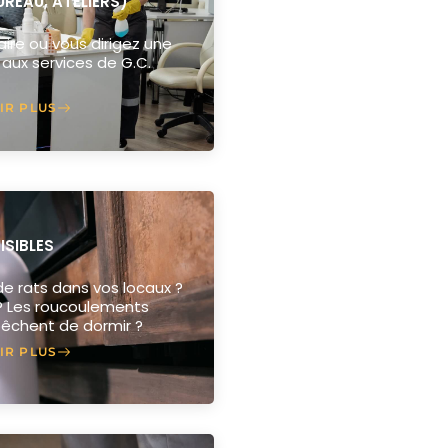
REAU, ATELIERS)
re ou vous dirigez une
 aux services de G.C.
IR PLUS
ISIBLES
 rats dans vos locaux ?
 ? Les roucoulements
êchent de dormir ?
IR PLUS