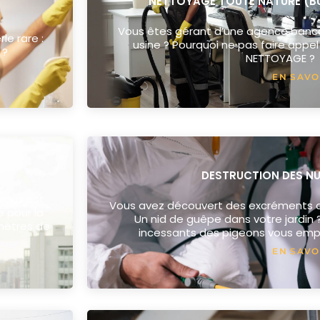
NETTOYAGE TOUTE NATURE (BU
Vous êtes gérant d’une agence bancai
le rare :
usine ? Pourquoi ne pas faire appel
 ?
NETTOYAGE ?
EN SAVO
DESTRUCTION DES NU
 vous est
Vous avez découvert des excréments de
e pour la
Un nid de guêpe dans votre jardin
enêtres de
incessants des pigeons vous emp
EN SAVO