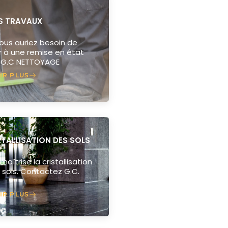
ES TRAVAUX
 vous auriez besoin de
 à une remise en état
z G.C NETTOYAGE
IR PLUS
ÉTALLISATION DES SOLS
maîtrise la cristallisation
 sols. Contactez G.C.
IR PLUS