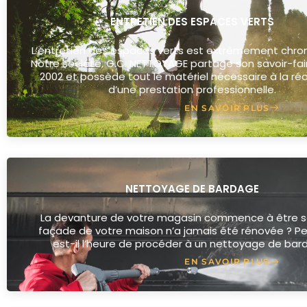
ENTRETIEN DES ESPACES VERTS
L’entretien des espaces verts est extrêmement chr
Notre société, G.C. NETTOYAGE partage son savoir-fai
2002 et possède tout le matériel nécessaire à la réa
d’une prestation professionnelle.
EN SAVOIR PLUS
NETTOYAGE DE BARDAGE
La devanture de votre magasin commence à être sa
façade de votre maison n’a jamais été rénovée ? P
est-il l’heure de procéder à un nettoyage de bar
EN SAVOIR PLUS