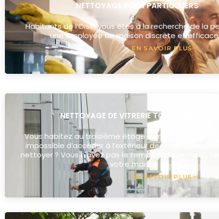
NETTOYAGE POUR PARTICULIERS
Habitants de l’Oise, vous êtes à la recherche de la per
une employée de maison discrète et efficace
EN SAVOIR PLUS
NETTOYAGE DE VITRERIE TOUTE HAUTEUR
Vous habitez au troisième étage d’un immeuble et il
impossible d’accéder à l’extérieur de votre baie vitré
nettoyer ? Vous n'avez pas le temps de laver les 22 f
votre maison ?
EN SAVOIR PLUS