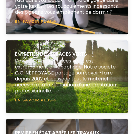
rats dans vos locaux ? Un nid de guêpe dans
votre jardin ? Les roucoulements incessants
des pigeons vous empêchent de dormir ?
EN SAVOIR PLUS
ENTRETIEN DES ESPACES VERTS
L’entretien des espaces verts est
extrêmement chronophage. Notre société,
G.C. NETTOYAGE partage son savoir-faire
depuis 2002 et possède tout le matériel
nécessaire à la réalisation d’une prestation
professionnelle.
EN SAVOIR PLUS
REMISE EN ÉTAT APRÈS LES TRAVAUX