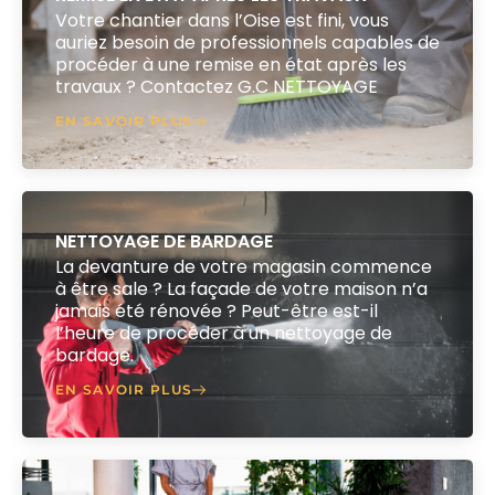
Votre chantier dans l’Oise est fini, vous
auriez besoin de professionnels capables de
procéder à une remise en état après les
travaux ? Contactez G.C NETTOYAGE
EN SAVOIR PLUS
NETTOYAGE DE BARDAGE
La devanture de votre magasin commence
à être sale ? La façade de votre maison n’a
jamais été rénovée ? Peut-être est-il
l’heure de procéder à un nettoyage de
bardage.
EN SAVOIR PLUS