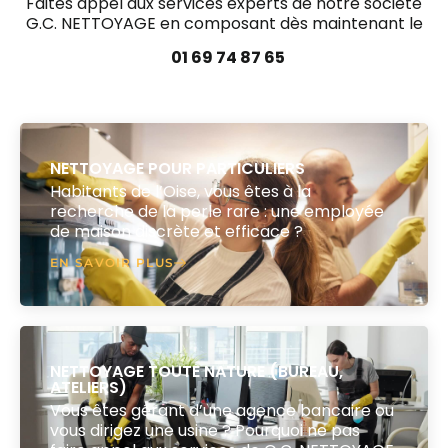
Faites appel aux services experts de notre société
G.C. NETTOYAGE en composant dès maintenant le
01 69 74 87 65
NETTOYAGE POUR PARTICULIERS
Habitants de l’Oise, vous êtes à la
recherche de la perle rare : une employée
de maison discrète et efficace ?
EN SAVOIR PLUS
NETTOYAGE TOUTE NATURE (BUREAU,
ATELIERS)
Vous êtes gérant d’une agence bancaire ou
vous dirigez une usine ? Pourquoi ne pas