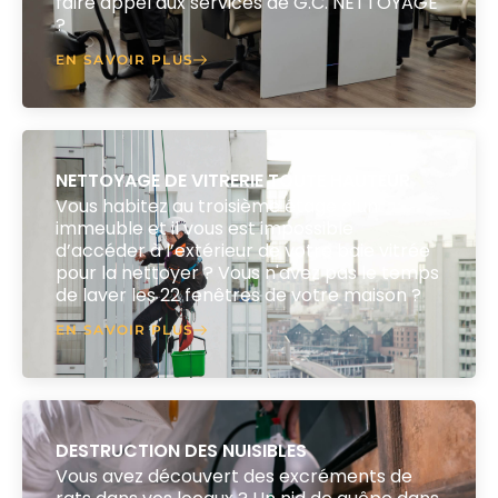
faire appel aux services de G.C. NETTOYAGE
?
EN SAVOIR PLUS
NETTOYAGE DE VITRERIE TOUTE HAUTEUR
Vous habitez au troisième étage d’un
immeuble et il vous est impossible
d’accéder à l’extérieur de votre baie vitrée
pour la nettoyer ? Vous n'avez pas le temps
de laver les 22 fenêtres de votre maison ?
EN SAVOIR PLUS
DESTRUCTION DES NUISIBLES
Vous avez découvert des excréments de