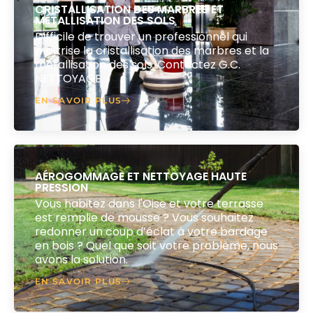
CRISTALLISATION DES MARBRES ET
MÉTALLISATION DES SOLS
Difficile de trouver un professionnel qui
maîtrise la cristallisation des marbres et la
métallisation des sols. Contactez G.C.
NETTOYAGE
EN SAVOIR PLUS
AÉROGOMMAGE ET NETTOYAGE HAUTE
PRESSION
Vous habitez dans l'Oise et votre terrasse
est remplie de mousse ? Vous souhaitez
redonner un coup d’éclat à votre bardage
en bois ? Quel que soit votre problème, nous
avons la solution.
EN SAVOIR PLUS