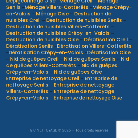
Dépigeonnage Oise
Ménage Creil
Ménage
–
–
Senlis
Ménage Villers-Cotterêts
Ménage Crépy-
–
–
en-Valois
Ménage Oise
Destruction de
–
–
nuisibles Creil
Destruction de nuisibles Senlis
–
–
Destruction de nuisibles Villers-Cotterêts
–
Destruction de nuisibles Crépy-en-Valois
–
Destruction de nuisibles Oise
Dératisation Creil
–
–
Dératisation Senlis
Dératisation Villers-Cotterêts
–
Dératisation Crépy-en-Valois
Dératisation Oise
–
–
Nid de guêpes Creil
Nid de guêpes Senlis
Nid
–
–
–
de guêpes Villers-Cotterêts
Nid de guêpes
–
Crépy-en-Valois
Nid de guêpes Oise
–
–
Entreprise de nettoyage Creil
Entreprise de
–
nettoyage Senlis
Entreprise de nettoyage
–
Villers-Cotterêts
Entreprise de nettoyage
–
Crépy-en-Valois
–
Entreprise de nettoyage Oise
G.C NETTOYAGE © 2026 — Tous droits réservés